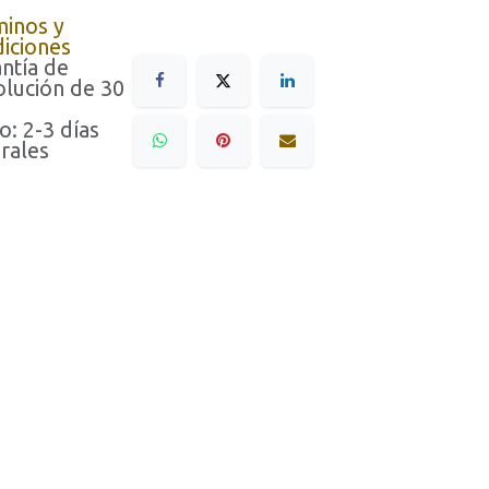
minos y
iciones
ntía de
lución de 30
o: 2-3 días
rales