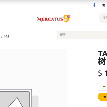
 2.4M
T
树
$