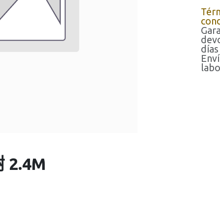
Tér
cond
Gara
devo
días
Enví
labo
 2.4M