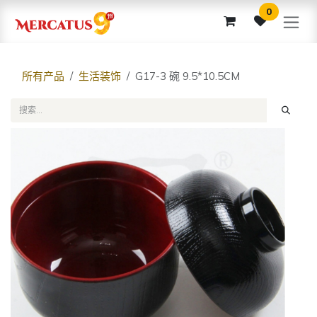
跳至内容
0
所有产品
生活装饰
G17-3 碗 9.5*10.5CM