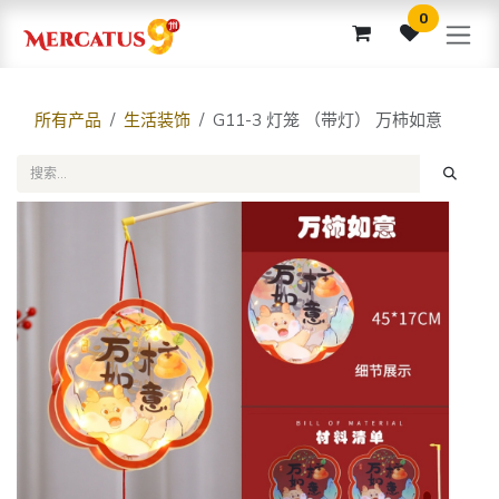
跳至内容
0
所有产品
生活装饰
G11-3 灯笼 （带灯） 万柿如意