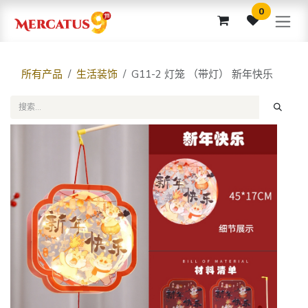
跳至内容
0
所有产品
生活装饰
G11-2 灯笼 （带灯） 新年快乐