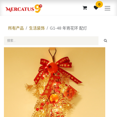
跳至内容
0
所有产品
生活装饰
G1-48 年宵花环 配灯