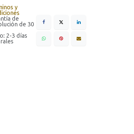
minos y
iciones
ntía de
lución de 30
o: 2-3 días
rales