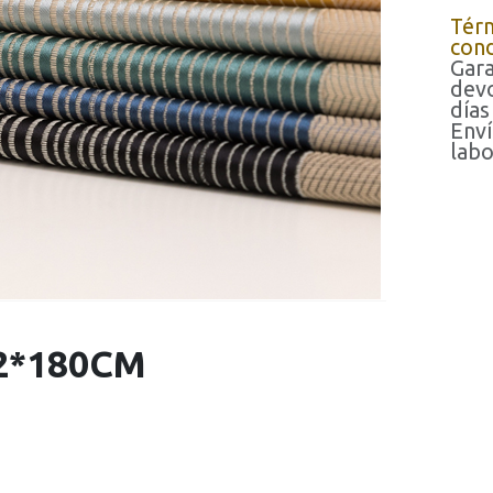
Tér
cond
Gara
devo
días
Enví
labo
2*180CM