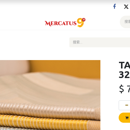
T
3
$