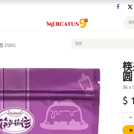
 250G
筷
圆
36 x
$