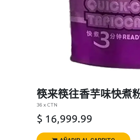
筷来筷往香芋味快煮粉圆
36 x CTN
$
16,999.99