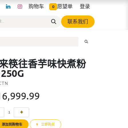
购物车
愿望单
登录
0
联系我们
来筷往香芋味快煮粉
 250G
 CTN
16,999.99
添加到购物车
立即购买