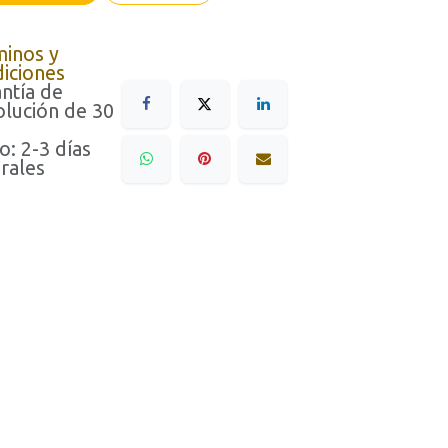
minos y
iciones
ntía de
lución de 30
o: 2-3 días
rales