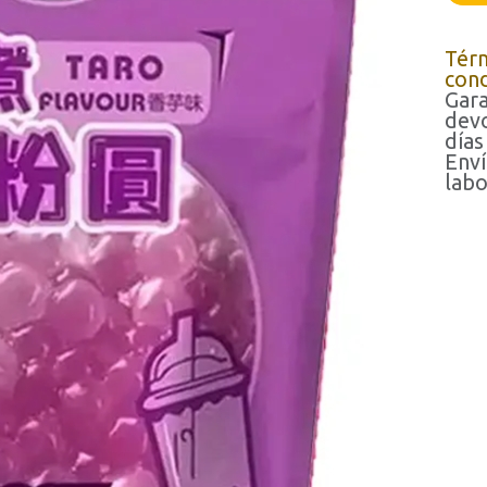
Tér
cond
Gara
devo
días
Enví
labo