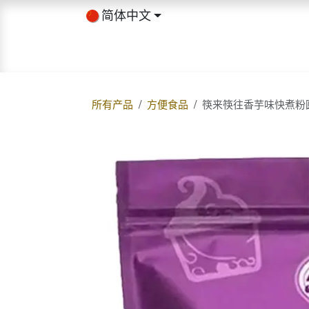
跳至内容
简体中文
首页
商店
关于我们
博客
所有产品
方便食品
筷来筷往香芋味快煮粉圆