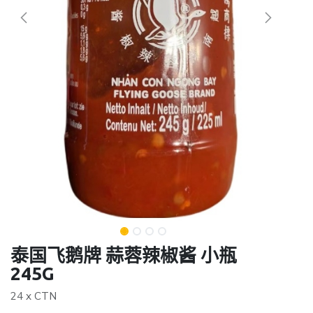
泰国飞鹅牌 蒜蓉辣椒酱 小瓶
245G
24 x CTN