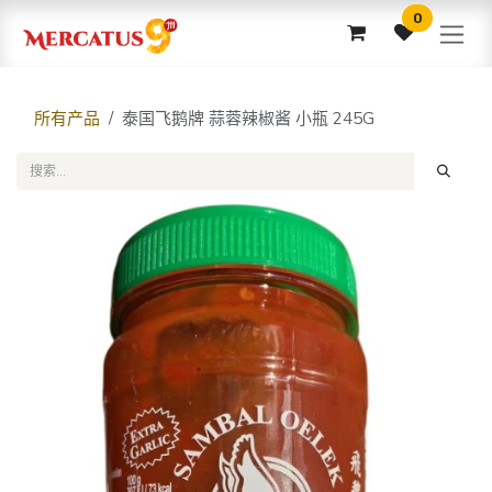
跳至内容
0
所有产品
泰国飞鹅牌 蒜蓉辣椒酱 小瓶 245G