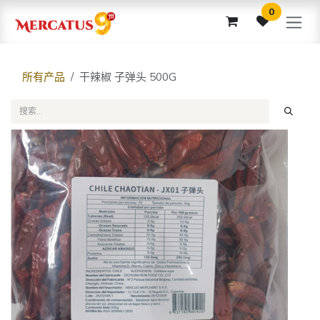
跳至内容
0
所有产品
干辣椒 子弹头 500G