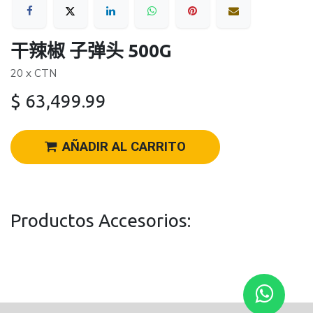
干辣椒 子弹头 500G
20 x CTN
$
63,499.99
AÑADIR AL CARRITO
Productos Accesorios: