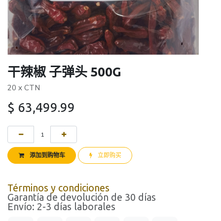
干辣椒 子弹头 500G
20 x CTN
$
63,499.99
添加到购物车
立即购买
Términos y condiciones
Garantía de devolución de 30 días
Envío: 2-3 días laborales