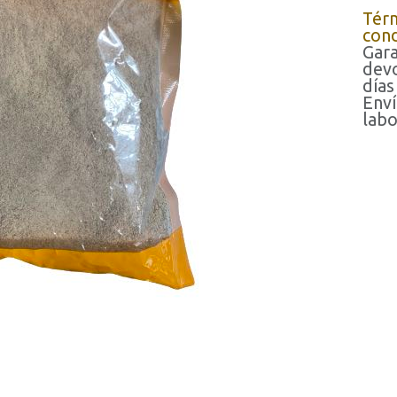
Tér
cond
Gara
devo
días
Enví
labo