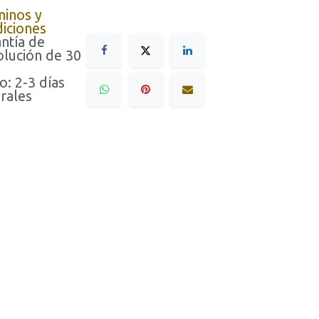
minos y
iciones
ntía de
lución de 30
o: 2-3 días
rales