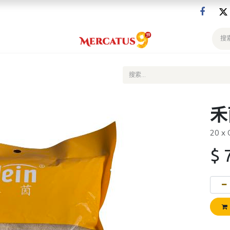
禾
20 x
$