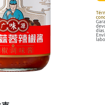
Tér
cond
Gara
devo
días
Enví
labo