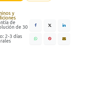
minos y
iciones
ntía de
lución de 30
o: 2-3 días
rales