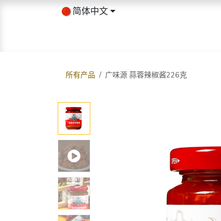
跳至内容
简体中文
首页
商店
关于我们
博客
所有产品
广味源 蒜蓉辣椒酱226克