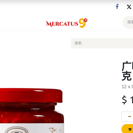
广
克
12 x
$