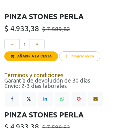
PINZA STONES PERLA
$
4.933,38
$
7.589,82
AÑADIR A LA CESTA
Comprar ahora
Términos y condiciones
Garantía de devolución de 30 días
Envío: 2-3 días laborales
PINZA STONES PERLA
$
4.933,38
$
7.589,82