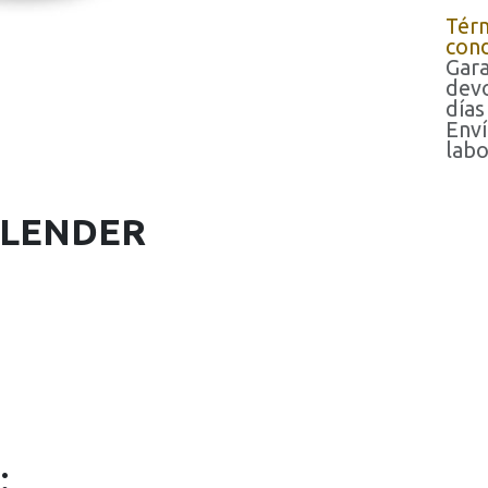
Tér
cond
Gara
devo
días
Enví
labo
BLENDER
: