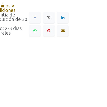
minos y
iciones
ntía de
lución de 30
o: 2-3 días
rales