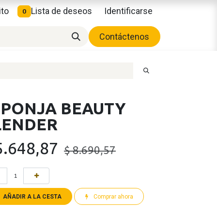
ito
Lista de deseos
Identificarse
0
Contáctenos
SPONJA BEAUTY
LENDER
5.648,87
$
8.690,57
AÑADIR A LA CESTA
Comprar ahora