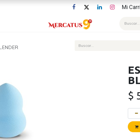
Mi Carr
Blog
BLENDER
E
B
$