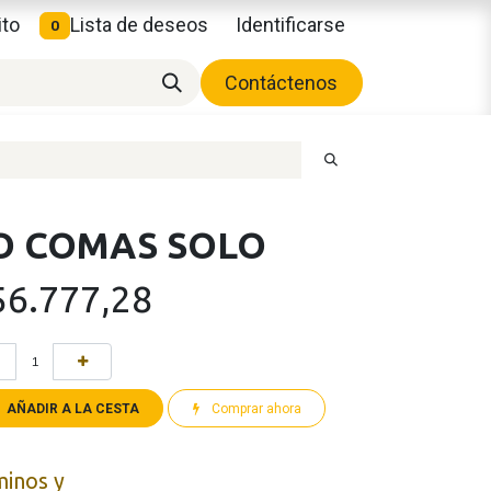
ito
Lista de deseos
Identificarse
0
Contáctenos
O COMAS SOLO
56.777,28
AÑADIR A LA CESTA
Comprar ahora
minos y