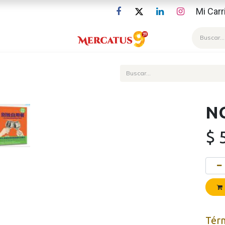
Mi Carr
Blog
N
$
Tér