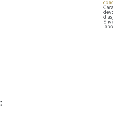
cond
Gara
devo
días
Enví
labo
: