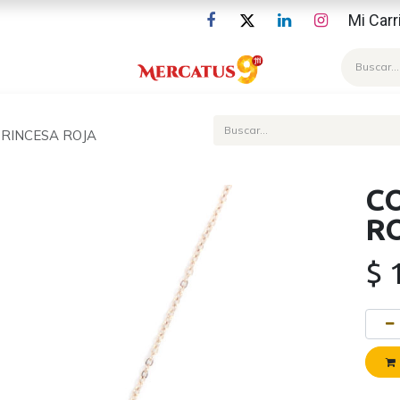
Mi Carr
Blog
RINCESA ROJA
C
R
$