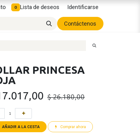
ito
Lista de deseos
Identificarse
0
Contáctenos
OLLAR PRINCESA
OJA
17.017,00
$
26.180,00
AÑADIR A LA CESTA
Comprar ahora