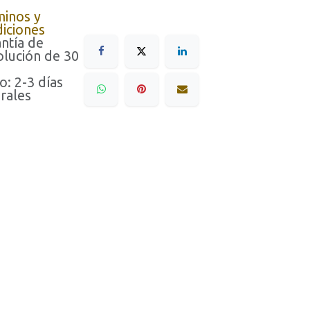
minos y
iciones
ntía de
lución de 30
o: 2-3 días
rales