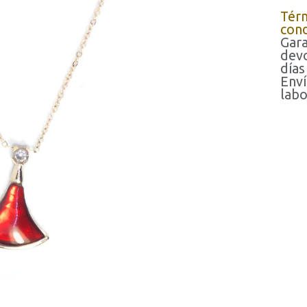
Tér
cond
Gara
devo
días
Enví
labo