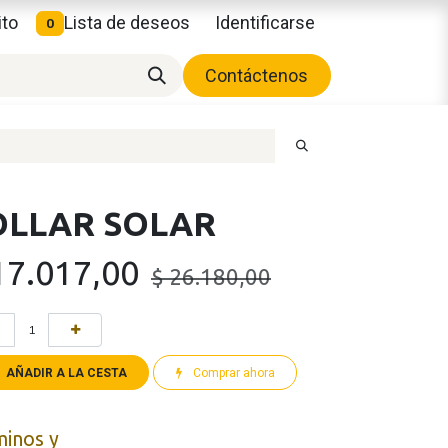
ito
Lista de deseos
Identificarse
0
Contáctenos
OLLAR SOLAR
17.017,00
$
26.180,00
AÑADIR A LA CESTA
Comprar ahora
minos y