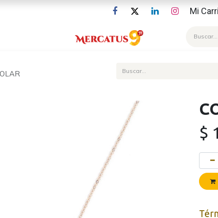
Mi Carr
Blog
SOLAR
C
$
Tér