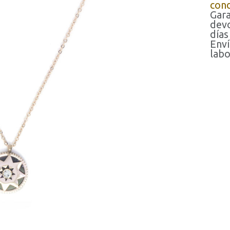
cond
Gara
devo
días
Enví
labo