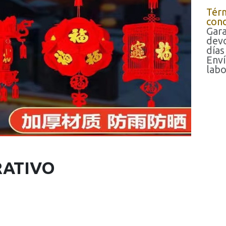
Tér
cond
Gara
devo
días
Enví
labo
RATIVO