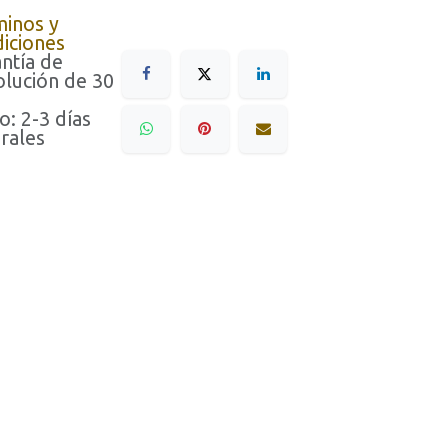
minos y
iciones
ntía de
lución de 30
o: 2-3 días
rales