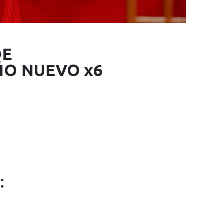
DE
ÑO NUEVO x6
: