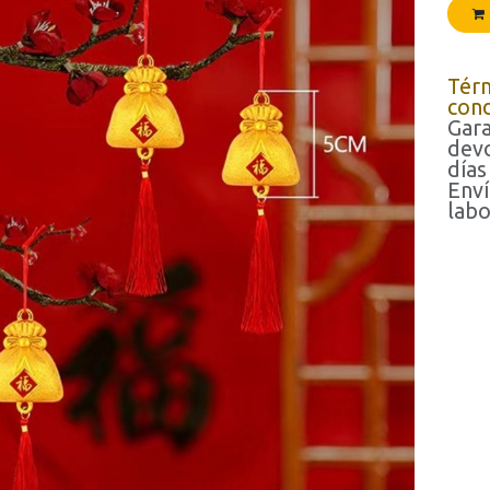
Tér
cond
Gara
devo
días
Enví
labo