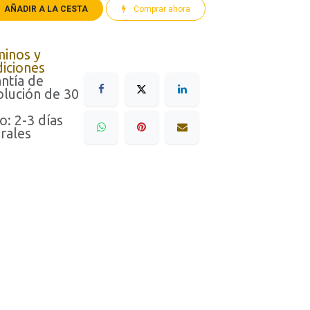
AÑADIR A LA CESTA
Comprar ahora
minos y
iciones
ntía de
lución de 30
o: 2-3 días
rales