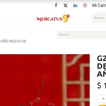
Mi Carr
Blog
 AÑO NUEVO x6
G
D
A
$