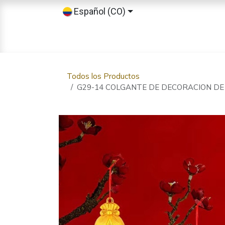
Ir al contenido
Español (CO)
Inicio
Tienda
Sobre nosotros
Todos los Productos
G29-14 COLGANTE DE DECORACION DE