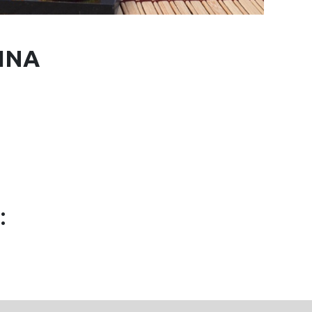
INA
: