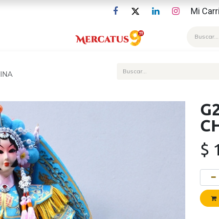
Mi Carr
Blog
INA
G
C
$