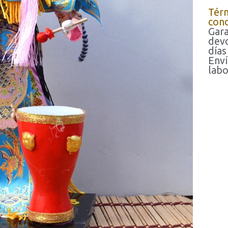
Tér
cond
Gara
devo
días
Enví
labo