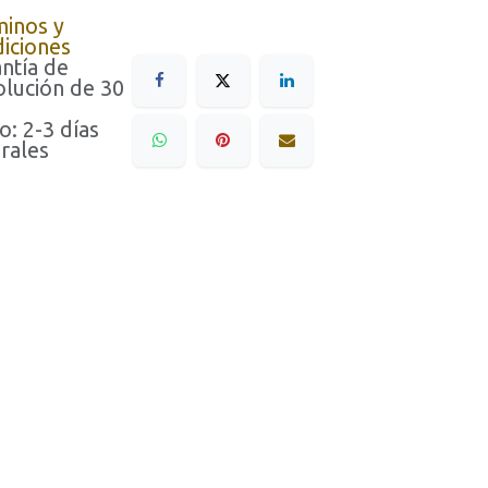
minos y
iciones
ntía de
lución de 30
o: 2-3 días
rales