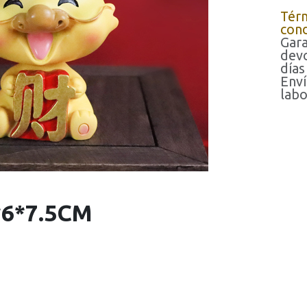
Tér
cond
Gara
devo
días
Enví
labo
6*7.5CM