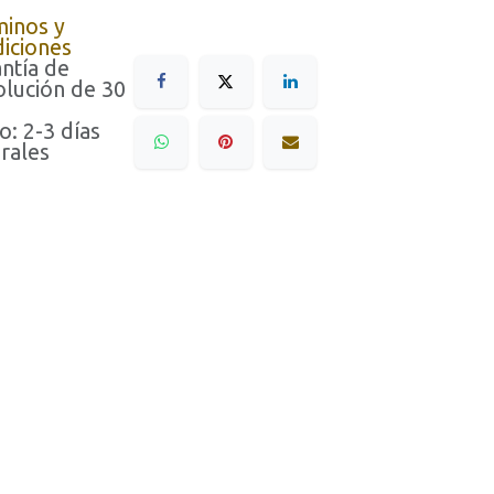
minos y
iciones
ntía de
lución de 30
o: 2-3 días
rales