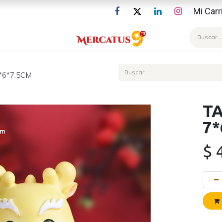
Mi Carr
Blog
*6*7.5CM
T
7*
$