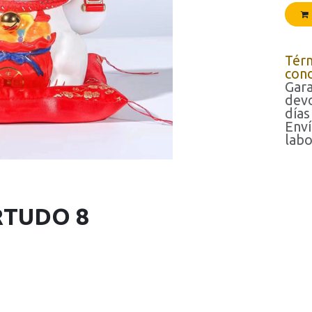
Tér
cond
Gara
devo
días
Enví
labo
RTUDO 8