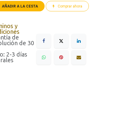
AÑADIR A LA CESTA
Comprar ahora
minos y
iciones
ntía de
lución de 30
o: 2-3 días
rales