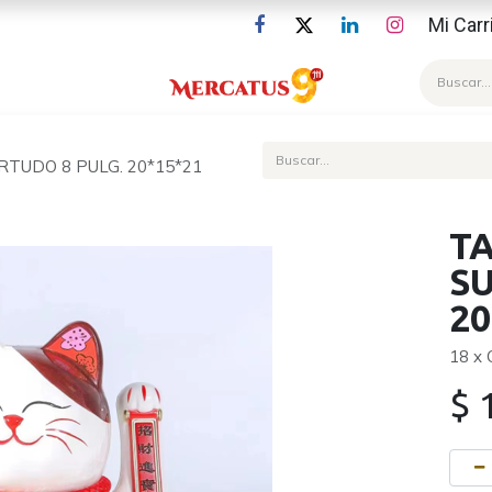
Mi Carr
Blog
RTUDO 8 PULG. 20*15*21
TA
S
20
18 x
$