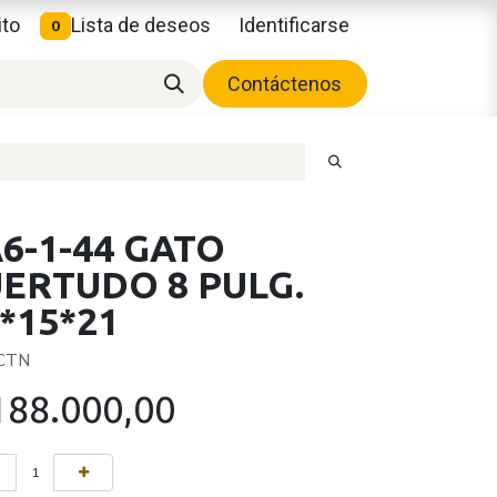
ito
Lista de deseos
Identificarse
0
Contáctenos
6-1-44 GATO
UERTUDO 8 PULG.
*15*21
 CTN
188.000,00