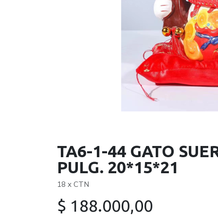
TA6-1-44 GATO SUE
PULG. 20*15*21
18 x CTN
$
188.000,00