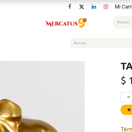
Mi Carr
Blog
T
$
Tér