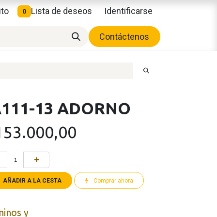
ito
Lista de deseos
Identificarse
0
Contáctenos
A111-13 ADORNO
153.000,00
AÑADIR A LA CESTA
Comprar ahora
minos y