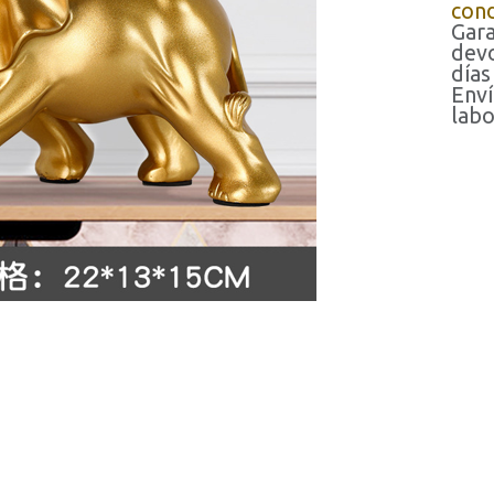
cond
Gara
devo
días
Enví
labo