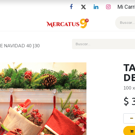
Mi Carr
Blog
 NAVIDAD 40 }30
T
DE
100 
$