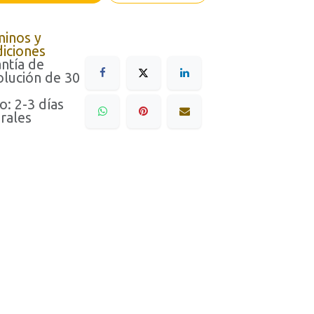
minos y
iciones
ntía de
lución de 30
o: 2-3 días
rales