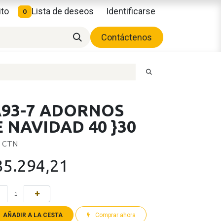
ito
Lista de deseos
Identificarse
0
Contáctenos
A93-7 ADORNOS
 NAVIDAD 40 }30
x CTN
35.294,21
AÑADIR A LA CESTA
Comprar ahora