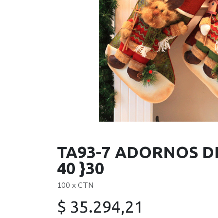
TA93-7 ADORNOS D
40 }30
100 x CTN
$
35.294,21