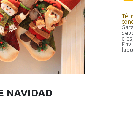
Tér
cond
Gara
devo
días
Enví
labo
E NAVIDAD