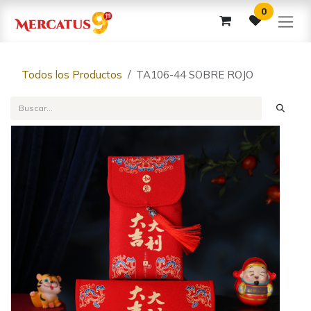
Ir al contenido
0
Todos los Productos
TA106-44 SOBRE ROJO