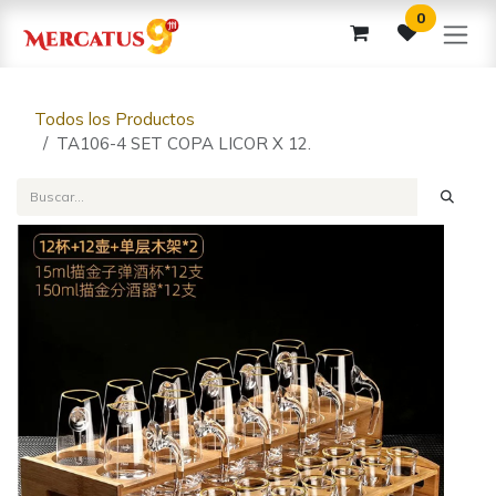
Ir al contenido
0
Todos los Productos
TA106-4 SET COPA LICOR X 12.