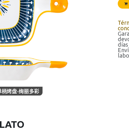
Tér
cond
Gara
devo
días
Enví
labo
PLATO