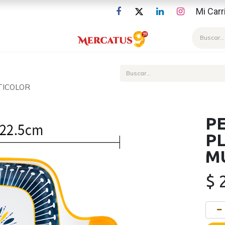
Mi Carr
Blog
TICOLOR
P
P
M
$