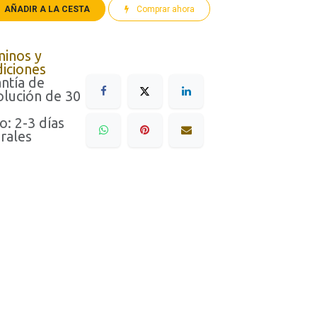
AÑADIR A LA CESTA
Comprar ahora
minos y
iciones
ntía de
lución de 30
o: 2-3 días
rales