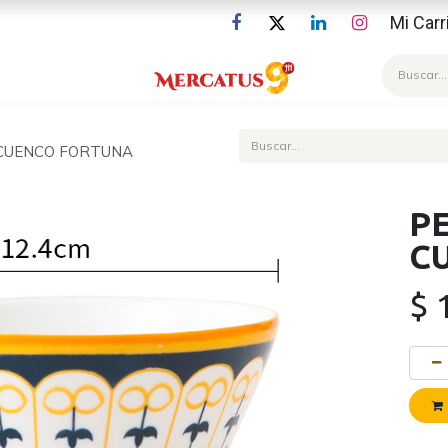
Mi Carr
Blog
 CUENCO FORTUNA
P
C
$