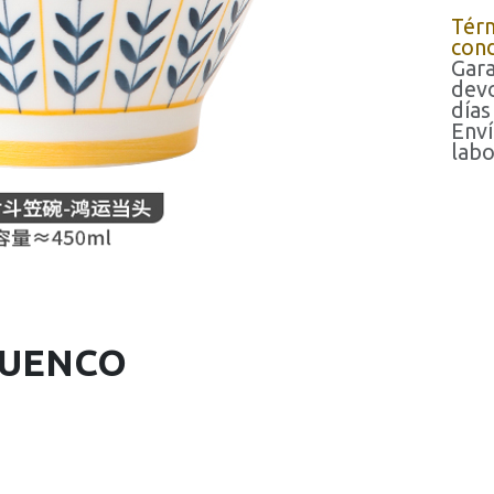
Tér
cond
Gara
devo
días
Enví
labo
CUENCO