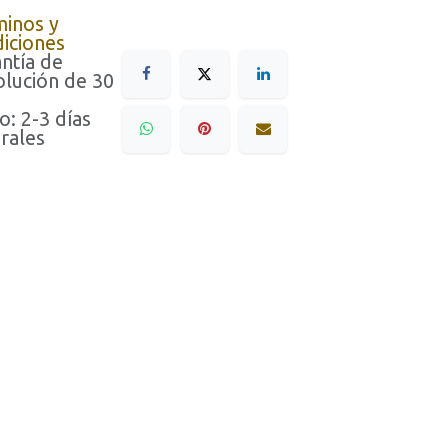
minos y
iciones
ntía de
lución de 30
o: 2-3 días
rales