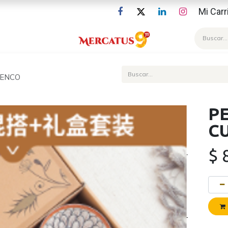
Mi Carr
Blog
UENCO
P
C
$