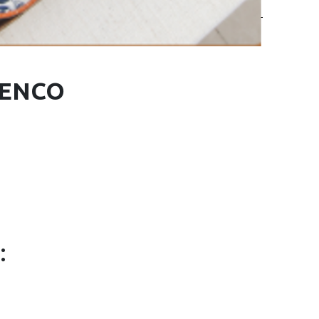
UENCO
: