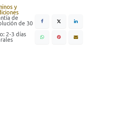
minos y
iciones
ntía de
lución de 30
o: 2-3 días
rales