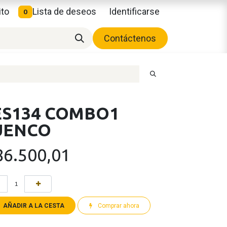
ito
Lista de deseos
Identificarse
0
Contáctenos
ES134 COMBO1
UENCO
86.500,01
AÑADIR A LA CESTA
Comprar ahora