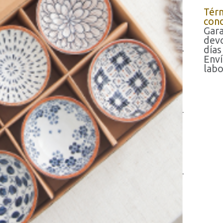
Tér
cond
Gara
devo
días
Enví
labo