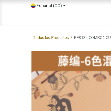
Ir al contenido
Español (CO)
Inicio
Tienda
Sobre nosotros
Todos los Productos
PES134 COMBO1 C