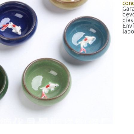
cond
Gara
devo
días
Enví
labo