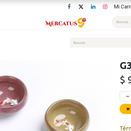
Mi Carr
Blog
G3
$
Tér