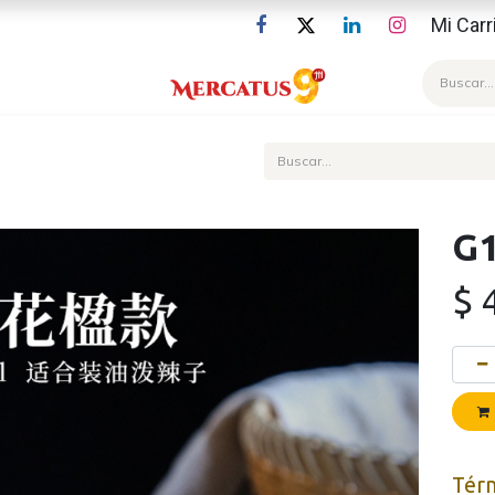
Mi Carr
Blog
G1
$
Tér