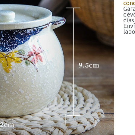
cond
Gara
devo
días
Enví
labo