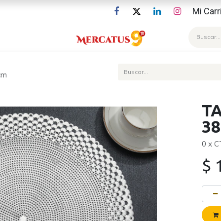
Mi Carr
Blog
cm
T
3
0 x 
$