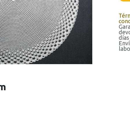
Tér
cond
Gara
devo
días
Enví
labo
cm