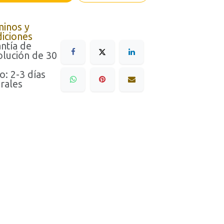
minos y
iciones
ntía de
lución de 30
o: 2-3 días
rales