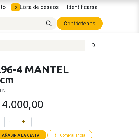
ito
Lista de deseos
Identificarse
0
Contáctenos
A96-4 MANTEL
8cm
CTN
14.000,00
AÑADIR A LA CESTA
Comprar ahora