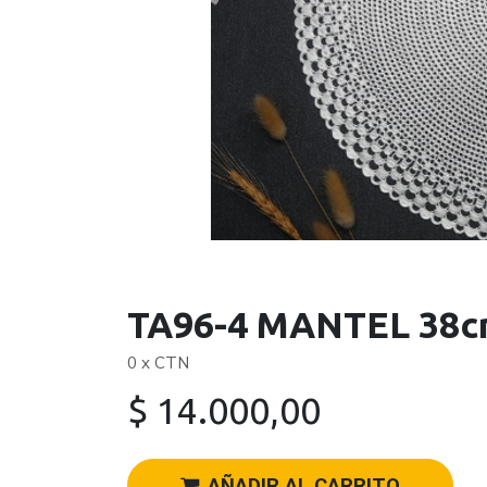
TA96-4 MANTEL 38
0 x CTN
$
14.000,00
AÑADIR AL CARRITO