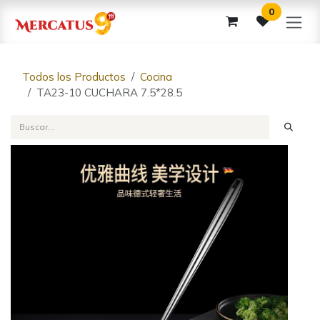
Ir al contenido
0
Todos los Productos
Cocina
TA23-10 CUCHARA 7.5*28.5