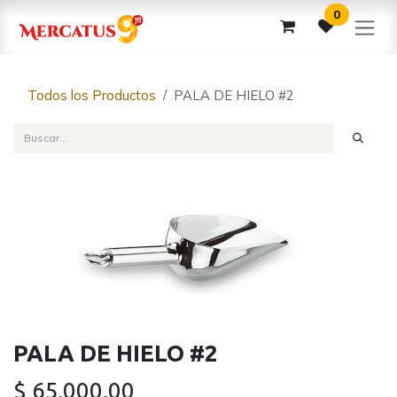
Ir al contenido
0
Todos los Productos
PALA DE HIELO #2
PALA DE HIELO #2
$
65.000,00