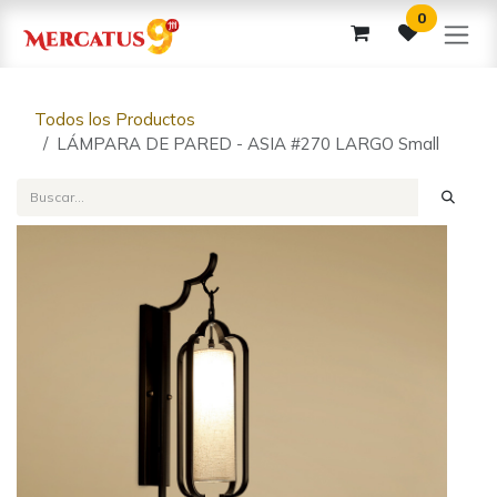
Ir al contenido
0
Todos los Productos
LÁMPARA DE PARED - ASIA #270 LARGO Small