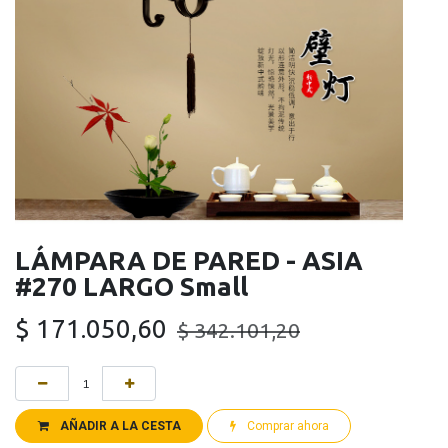
LÁMPARA DE PARED - ASIA
#270 LARGO Small
$
171.050,60
$
342.101,20
AÑADIR A LA CESTA
Comprar ahora