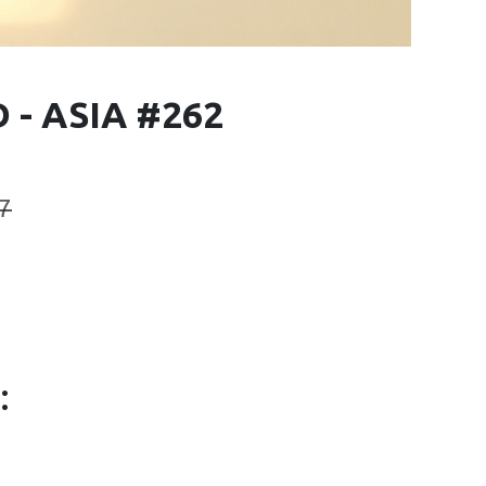
- ASIA #262
7
: