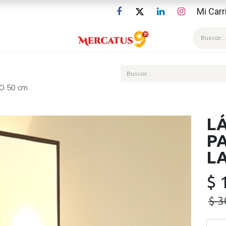
Mi Carr
Blog
O 50 cm
L
PA
L
$
$
3