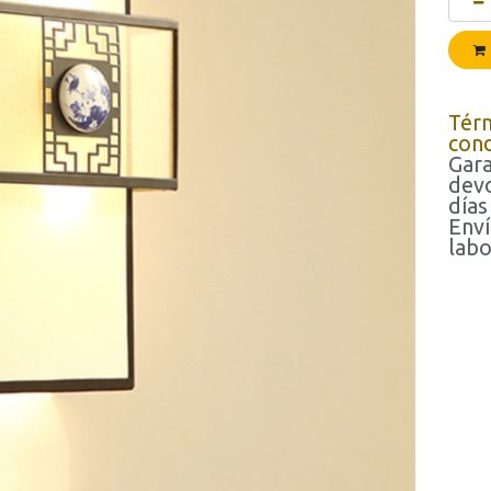
Tér
cond
Gara
devo
días
Enví
labo