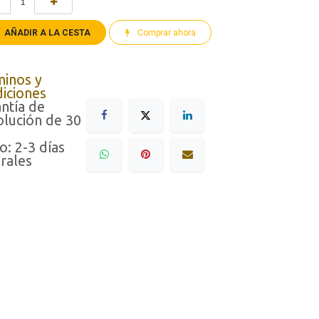
AÑADIR A LA CESTA
Comprar ahora
minos y
iciones
ntía de
lución de 30
o: 2-3 días
rales