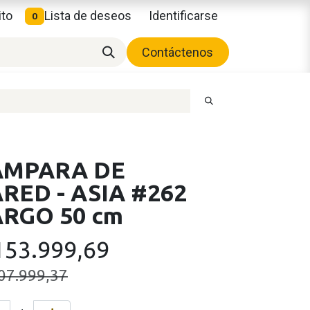
ito
Lista de deseos
Identificarse
0
Contáctenos
ÁMPARA DE
RED - ASIA #262
ARGO 50 cm
153.999,69
07.999,37