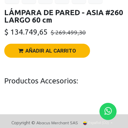
LÁMPARA DE PARED - ASIA #260
LARGO 60 cm
$
134.749,65
$
269.499,30
AÑADIR AL CARRITO
Productos Accesorios:
Copyright ©
Abacus Merchant SAS
Español (CO)