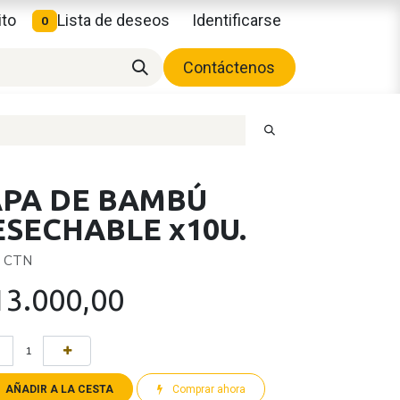
ito
Lista de deseos
Identificarse
0
Contáctenos
APA DE BAMBÚ
ESECHABLE x10U.
x CTN
13.000,00
AÑADIR A LA CESTA
Comprar ahora