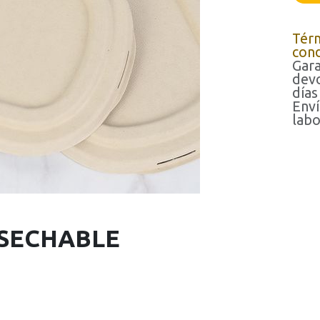
Tér
cond
Gara
devo
días
Enví
labo
ESECHABLE