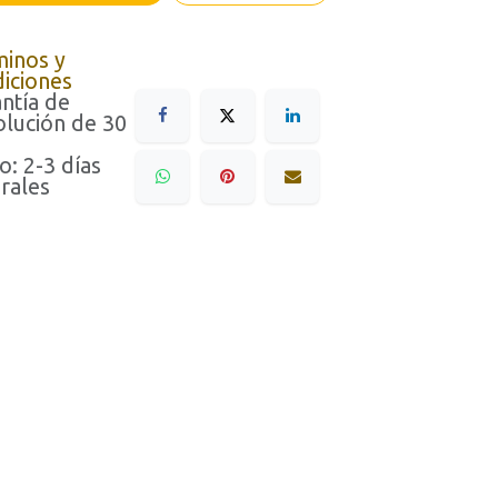
minos y
iciones
ntía de
lución de 30
o: 2-3 días
rales