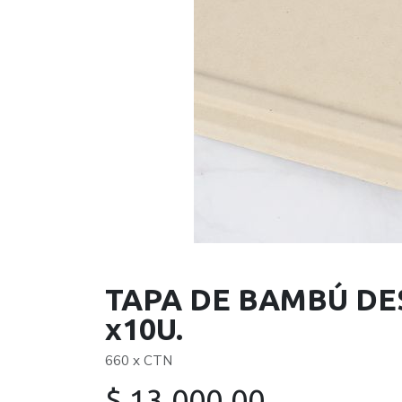
TAPA DE BAMBÚ D
x10U.
660 x CTN
$
13.000,00