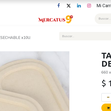
Mi Carr
Blog
SECHABLE x10U.
T
D
660 
$