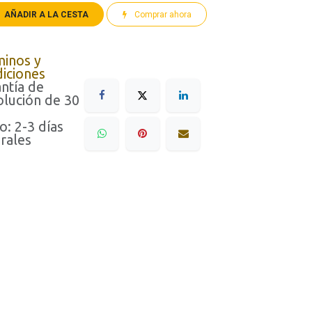
AÑADIR A LA CESTA
Comprar ahora
minos y
iciones
ntía de
lución de 30
o: 2-3 días
rales