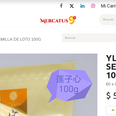
Mi Carr
Blog
MILLA DE LOTO 100G
Y
S
1
60 x
$