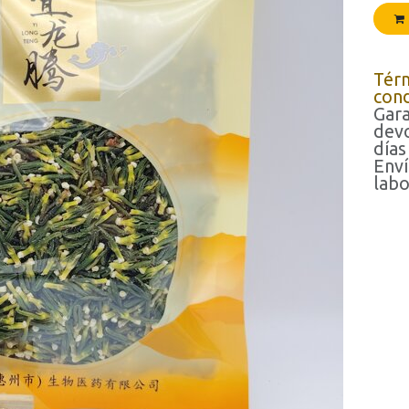
Tér
cond
Gara
devo
días
Enví
labo