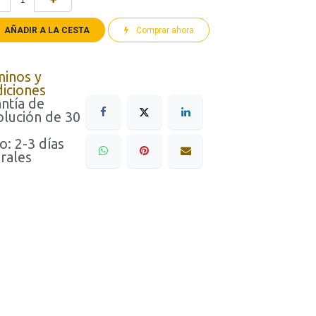
AÑADIR A LA CESTA
Comprar ahora
minos y
iciones
ntía de
lución de 30
o: 2-3 días
rales