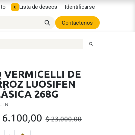
ito
Lista de deseos
Identificarse
0
Contáctenos
 VERMICELLI DE
RROZ LUOSIFEN
ÁSICA 268G
 CTN
16.100,00
$
23.000,00