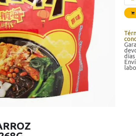
Tér
cond
Gara
devo
días
Enví
labo
 ARROZ
268G