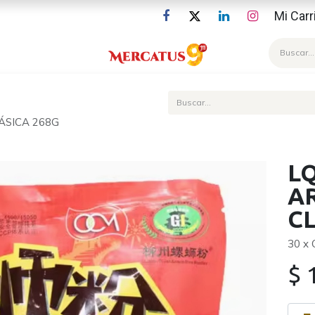
Mi Carr
Blog
ÁSICA 268G
LQ
A
CL
30 x
$