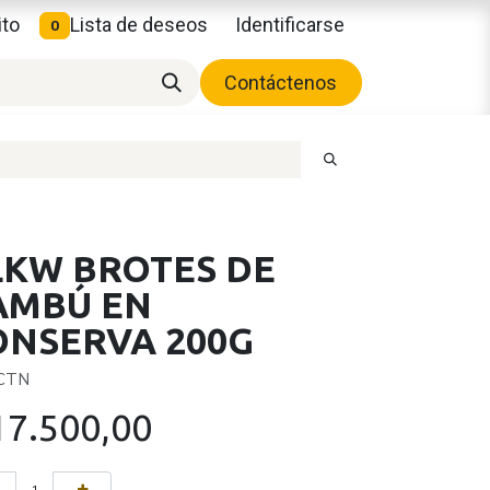
ito
Lista de deseos
Identificarse
0
Contáctenos
LKW BROTES DE
AMBÚ EN
ONSERVA 200G
 CTN
17.500,00