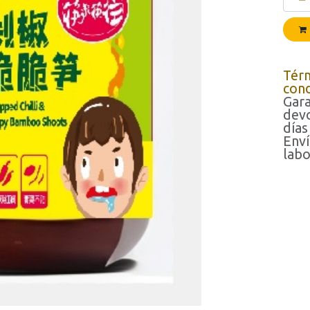
Tér
cond
Gara
devo
días
Enví
labo