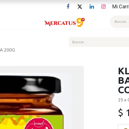
Mi Carr
Blog
A 200G
K
B
C
15 x
$