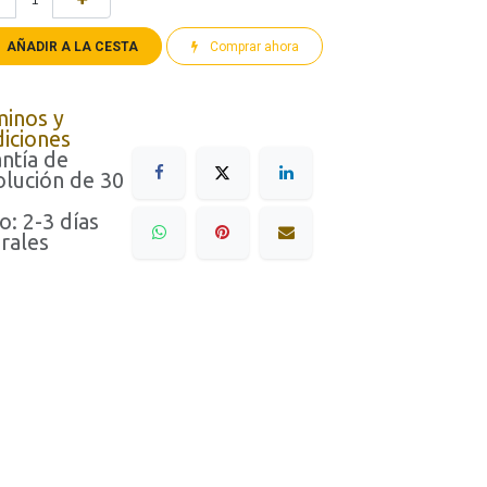
AÑADIR A LA CESTA
Comprar ahora
minos y
iciones
ntía de
lución de 30
o: 2-3 días
rales