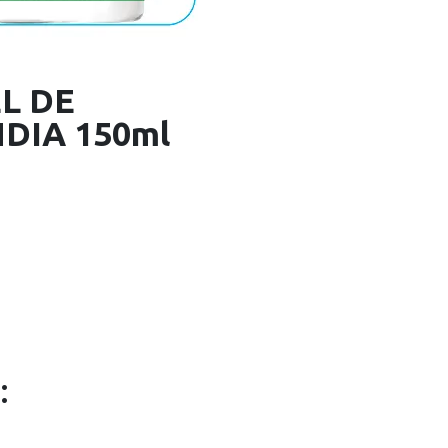
L DE
DIA 150ml
: