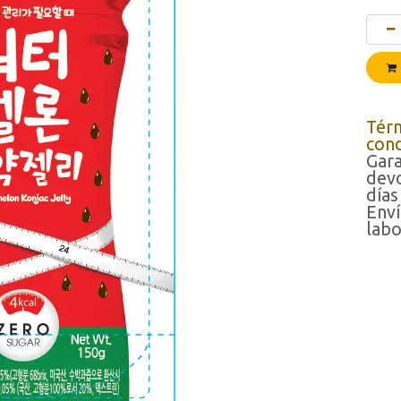
Tér
cond
Gara
devo
días
Enví
labo