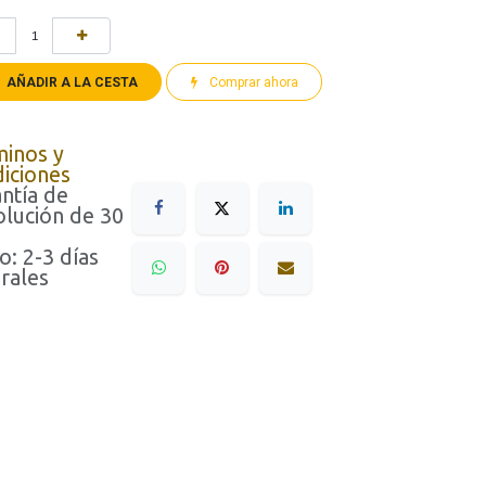
AÑADIR A LA CESTA
Comprar ahora
minos y
iciones
ntía de
lución de 30
o: 2-3 días
rales