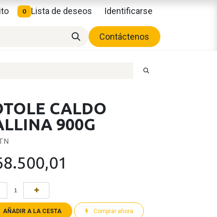
ito
Lista de deseos
Identificarse
0
Contáctenos
OTOLE CALDO
ALLINA 900G
CTN
68.500,01
AÑADIR A LA CESTA
Comprar ahora