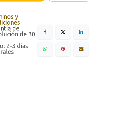
minos y
iciones
ntía de
lución de 30
o: 2-3 días
rales