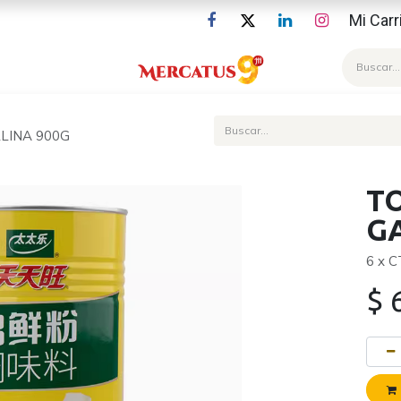
Mi Carr
Blog
LINA 900G
T
G
6 x 
$