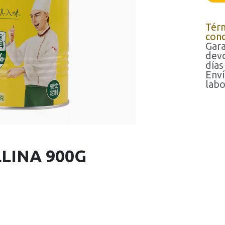
Tér
cond
Gara
devo
días
Enví
labo
LINA 900G