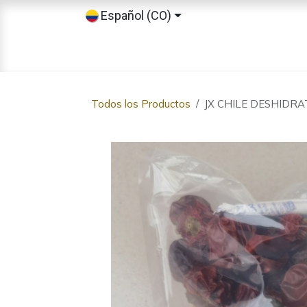
Ir al contenido
Español (CO)
Inicio
Tienda
Sobre nosotros
Todos los Productos
JX CHILE DESHIDR