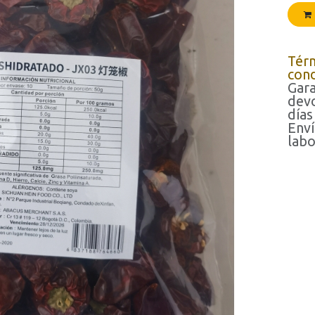
Tér
cond
Gara
devo
días
Enví
labo