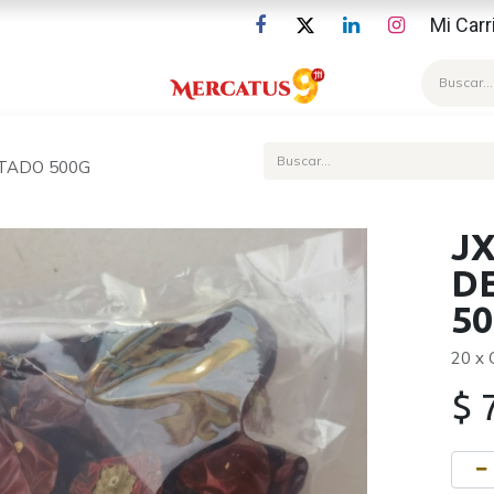
Mi Carr
Blog
ATADO 500G
JX
D
5
20 x
$