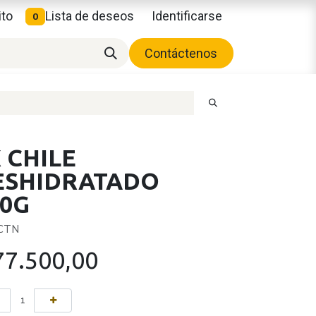
ito
Lista de deseos
Identificarse
0
Contáctenos
 CHILE
ESHIDRATADO
00G
 CTN
77.500,00