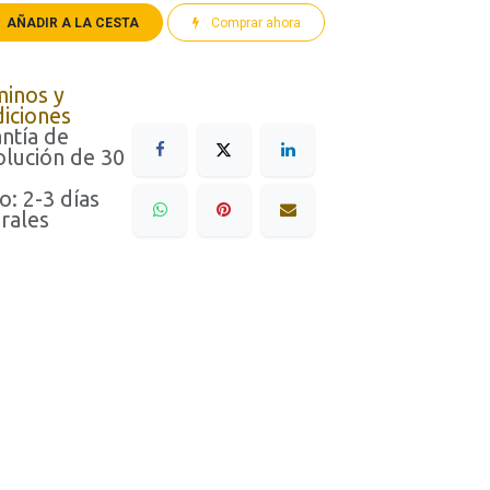
AÑADIR A LA CESTA
Comprar ahora
minos y
iciones
ntía de
lución de 30
o: 2-3 días
rales