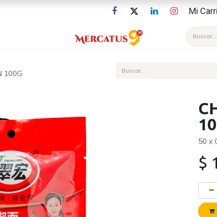
Mi Carr
Blog
N 100G
C
1
50 x
$