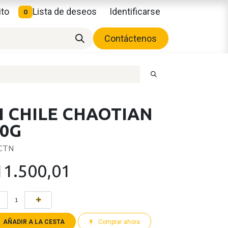
ito
Lista de deseos
Identificarse
0
Contáctenos
H CHILE CHAOTIAN
00G
 CTN
11.500,01
AÑADIR A LA CESTA
Comprar ahora