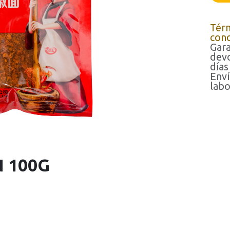
Tér
cond
Gara
devo
días
Enví
labo
 100G