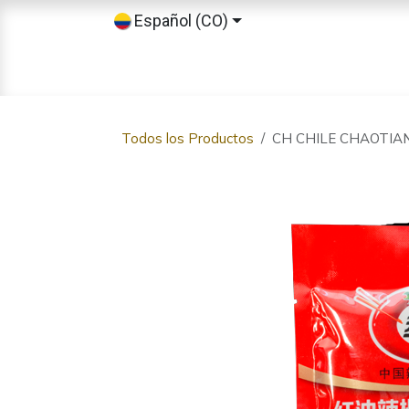
Ir al contenido
Español (CO)
Inicio
Tienda
Sobre nosotros
Todos los Productos
CH CHILE CHAOTIA