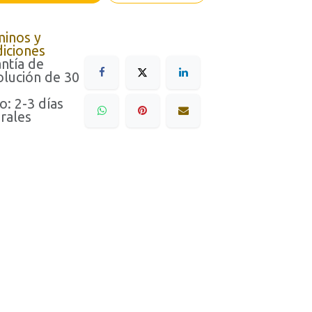
minos y
iciones
ntía de
lución de 30
o: 2-3 días
rales