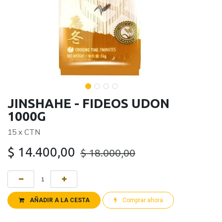
JINSHAHE - FIDEOS UDON
1000G
15 x CTN
$
14.400,00
$
18.000,00
AÑADIR A LA CESTA
Comprar ahora