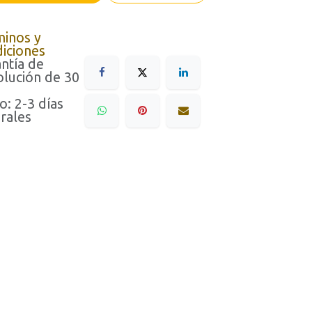
minos y
iciones
ntía de
lución de 30
o: 2-3 días
rales