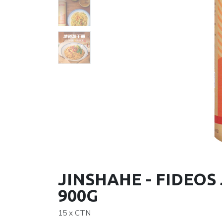
JINSHAHE - FIDEOS
900G
15 x CTN