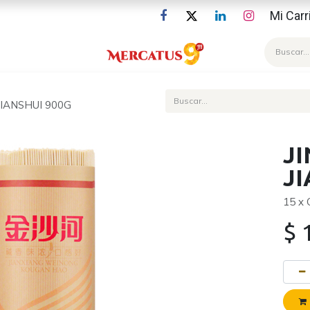
Mi Carr
Blog
JIANSHUI 900G
JI
JI
15 x
$