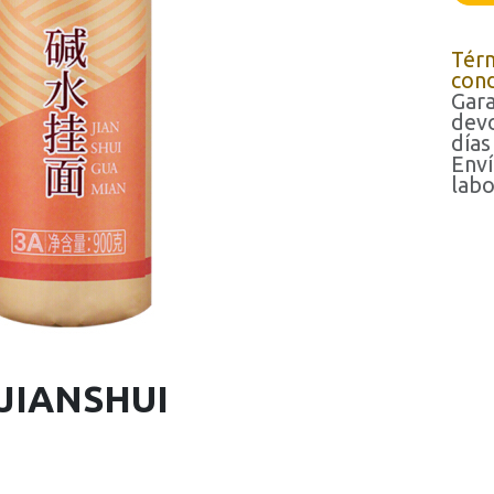
Tér
cond
Gara
devo
días
Enví
labo
 JIANSHUI