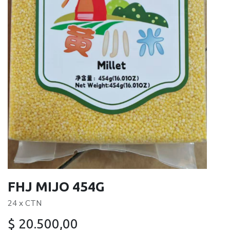
FHJ MIJO 454G
24 x CTN
$
20.500,00