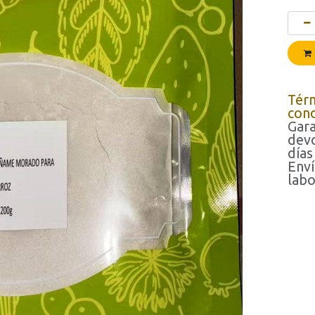
Tér
cond
Gara
devo
días
Enví
labo