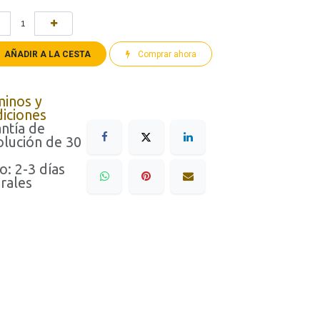
AÑADIR A LA CESTA
Comprar ahora
minos y
iciones
ntía de
lución de 30
o: 2-3 días
rales