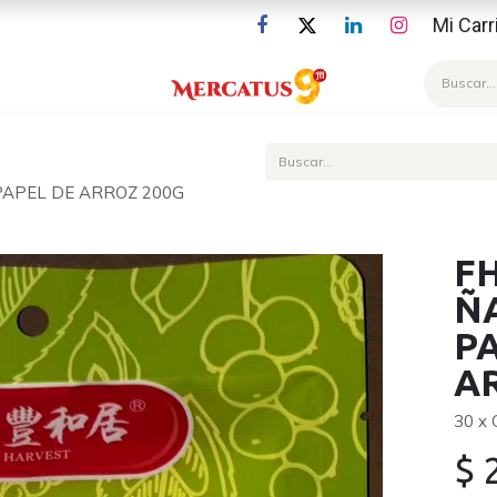
Mi Carr
Blog
PAPEL DE ARROZ 200G
F
Ñ
P
A
30 x
$