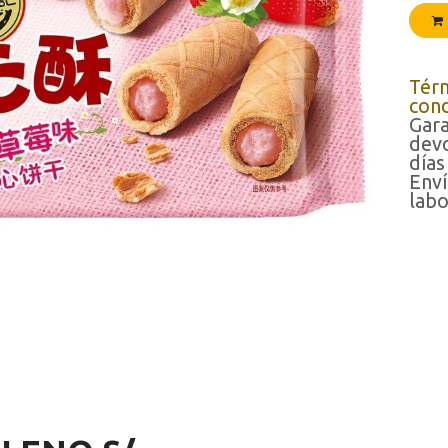
Tér
cond
Gara
devo
días
Enví
labo