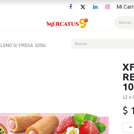
Mi Carr
Blog
LENO S/ FRESA 105G
X
R
1
12 x
$