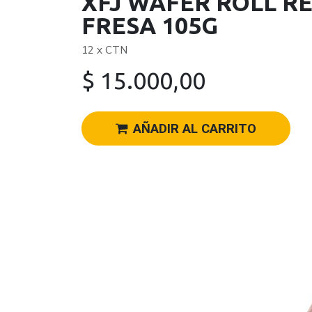
XFJ WAFER ROLL RE
FRESA 105G
12 x CTN
$
15.000,00
AÑADIR AL CARRITO