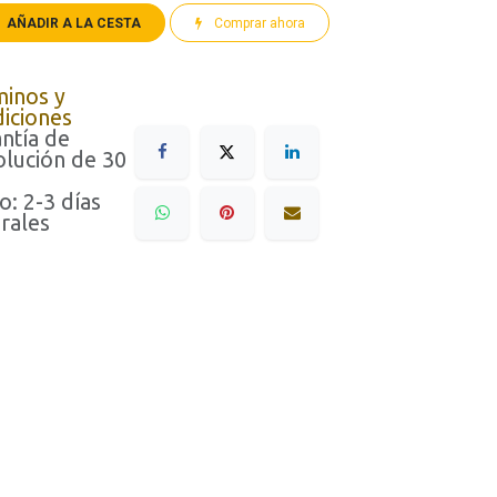
AÑADIR A LA CESTA
Comprar ahora
minos y
iciones
ntía de
lución de 30
o: 2-3 días
rales