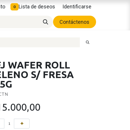
ito
Lista de deseos
Identificarse
0
Contáctenos
FJ WAFER ROLL
ELENO S/ FRESA
05G
 CTN
15.000,00