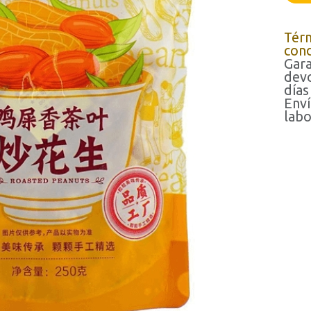
Tér
cond
Gara
devo
días
Enví
labo