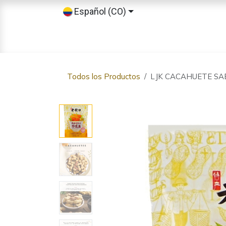
Ir al contenido
Español (CO)
Inicio
Tienda
Sobre nosotros
Todos los Productos
LJK CACAHUETE SA