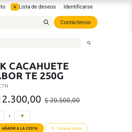
ito
Lista de deseos
Identificarse
0
Contáctenos
JK CACAHUETE
ABOR TE 250G
 CTN
12.300,00
$
20.500,00
AÑADIR A LA CESTA
Comprar ahora