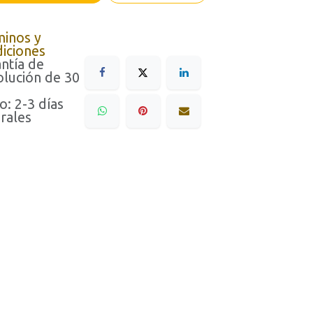
minos y
iciones
ntía de
lución de 30
o: 2-3 días
rales