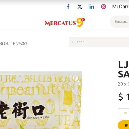
Mi Carr
Blog
BOR TE 250G
L
S
20 x
$